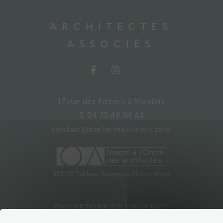
ARCHITECTES
ASSOCIÉS
17 rue des Potiers à Moulins
T. 04 70 49 04 64
contact@ateliermoulinois.com
S23129 Tableau Auvergne Rhône Alpes
OUVERTURE DE L’AGENCE