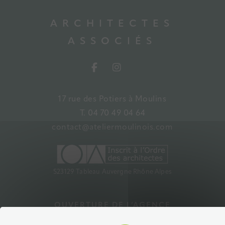
ARCHITECTES
ASSOCIÉS
17 rue des Potiers à Moulins
T. 04 70 49 04 64
contact@ateliermoulinois.com
S23129 Tableau Auvergne Rhône Alpes
OUVERTURE DE L’AGENCE