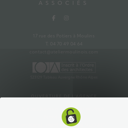
ASSOCIÉS
17 rue des Potiers à Moulins
T. 04 70 49 04 64
contact@ateliermoulinois.com
S23129 Tableau Auvergne Rhône Alpes
OUVERTURE DE L’AGENCE
Sur rendez-vous du lundi au vendredi.
Fermé le mercredi.
Secrétariat : mardi et jeudi de 8h30 à 18h.