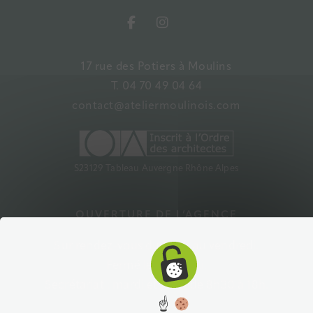
17 rue des Potiers à Moulins
T. 04 70 49 04 64
contact@ateliermoulinois.com
S23129 Tableau Auvergne Rhône Alpes
OUVERTURE DE L’AGENCE
Sur rendez-vous du lundi au vendredi.
Fermé le mercredi.
Secrétariat : mardi et jeudi de 8h30 à 18h.
☝