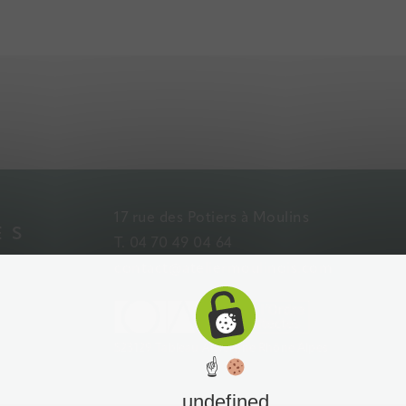
17 rue des Potiers à Moulins
ES
T. 04 70 49 04 64
contact@ateliermoulinois.com
S23129 Tableau Auvergne Rhône Alpes
☝
undefined