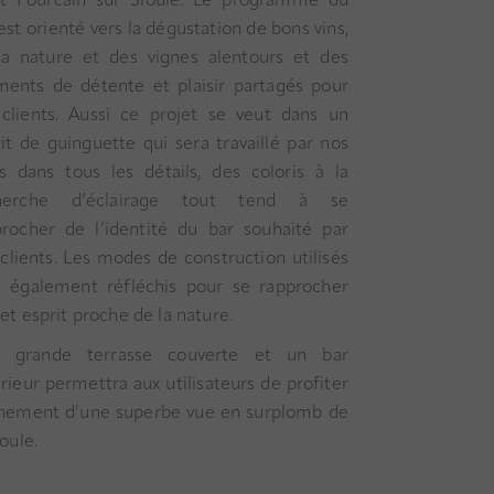
nt Pourcain sur Sioule. Le programme du
est orienté vers la dégustation de bons vins,
la nature et des vignes alentours et des
ents de détente et plaisir partagés pour
 clients. Aussi ce projet se veut dans un
it de guinguette qui sera travaillé par nos
ns dans tous les détails, des coloris à la
herche d’éclairage tout tend à se
procher de l’identité du bar souhaité par
clients. Les modes de construction utilisés
t également réfléchis pour se rapprocher
et esprit proche de la nature.
 grande terrasse couverte et un bar
rieur permettra aux utilisateurs de profiter
inement d’une superbe vue en surplomb de
ioule.