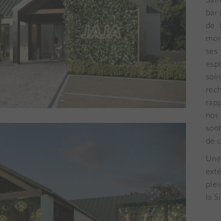
Sai
bar 
de 
mom
ses
espr
soi
rec
rap
nos 
son
de c
Une
exté
ple
la S