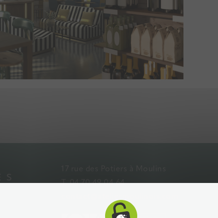
17 rue des Potiers à Moulins
ES
T. 04 70 49 04 64
contact@ateliermoulinois.com