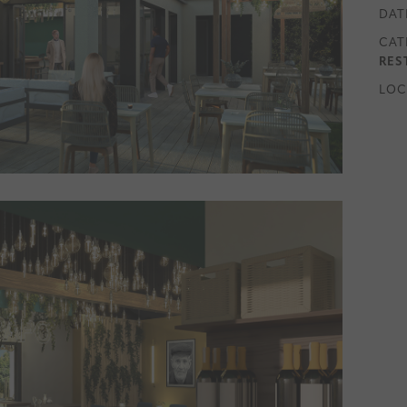
DAT
CAT
RES
LOC